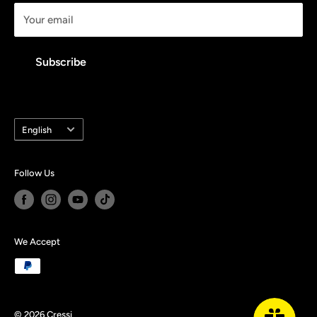
info@cressimexico.mx
Your email
Política de reembolso
Contáctanos
Subscribe
Language
English
Follow Us
We Accept
© 2026 Cressi