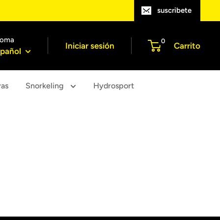
suscribete
ioma
0
Iniciar sesión
Carrito
pañol
yas
Snorkeling
Hydrosport