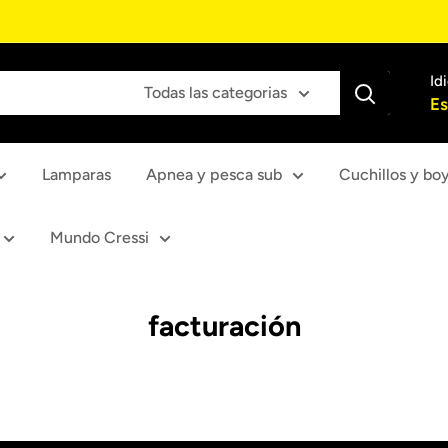
Id
Todas las categorias
Es
Lamparas
Apnea y pesca sub
Cuchillos y bo
Mundo Cressi
facturación