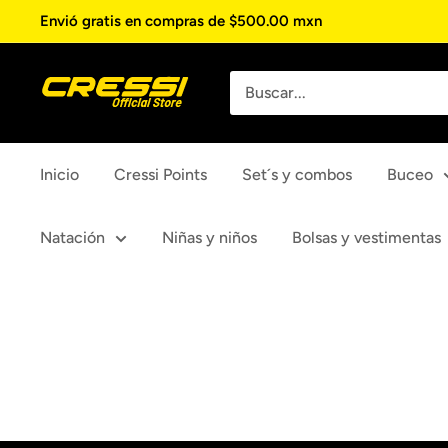
Ir
Envió gratis en compras de $500.00 mxn
directamente
al
Cressi
contenido
Inicio
Cressi Points
Set´s y combos
Buceo
Natación
Niñas y niños
Bolsas y vestimentas