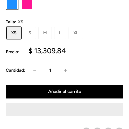
dodgerblue
deeppink
Talla:
XS
XS
S
M
L
XL
Precio
$ 13,309.84
Precio:
de
venta
Cantidad:
Añadir al carrito