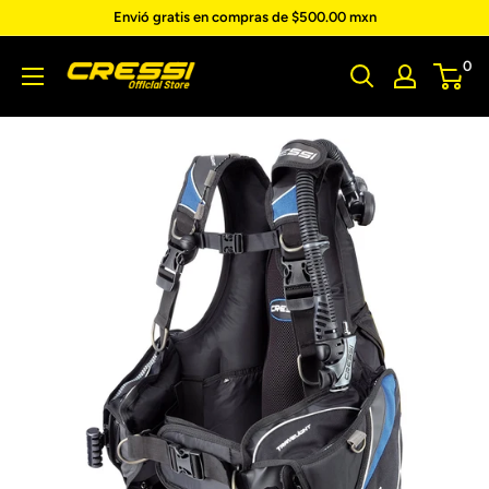
Ir
Envió gratis en compras de $500.00 mxn
directamente
Cressi
0
al
contenido