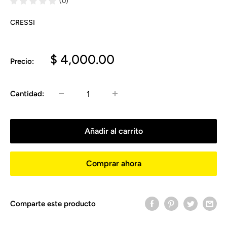
(0)
CRESSI
Precio
$ 4,000.00
Precio:
de
venta
Cantidad:
Añadir al carrito
Comprar ahora
Comparte este producto