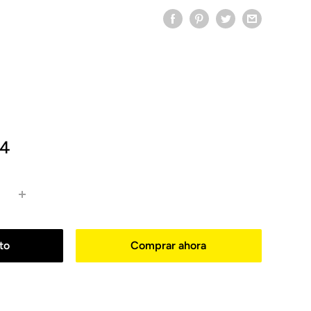
24
ito
Comprar ahora