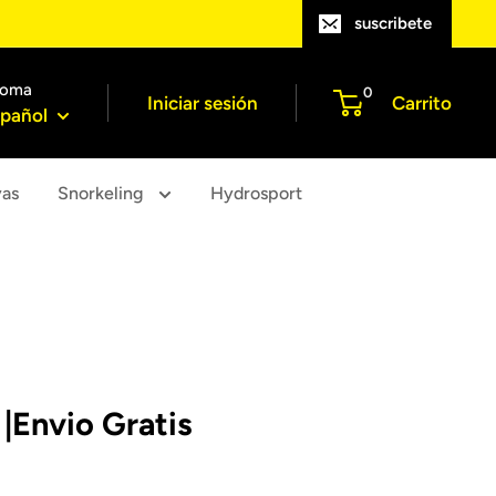
suscribete
ioma
0
Iniciar sesión
Carrito
pañol
yas
Snorkeling
Hydrosport
 |Envio Gratis