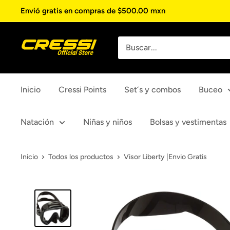
Ir
Envió gratis en compras de $500.00 mxn
directamente
al
Cressi
contenido
Inicio
Cressi Points
Set´s y combos
Buceo
Natación
Niñas y niños
Bolsas y vestimentas
Inicio
Todos los productos
Visor Liberty |Envio Gratis