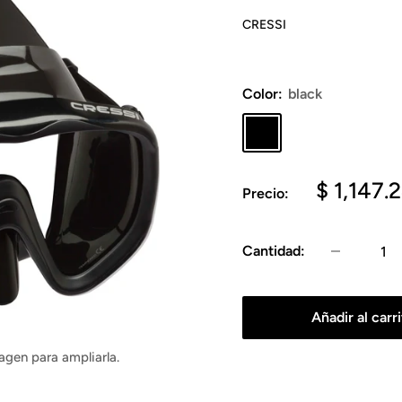
CRESSI
Color:
black
black
Precio
$ 1,147.
Precio:
de
venta
Cantidad:
Añadir al carr
agen para ampliarla.