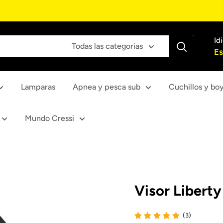
Id
Todas las categorias
Es
Lamparas
Apnea y pesca sub
Cuchillos y bo
Mundo Cressi
Visor Liberty
(3)