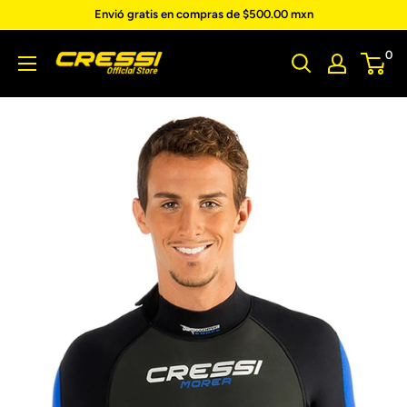
Ir
Envió gratis en compras de $500.00 mxn
directamente
Cressi
0
al
contenido