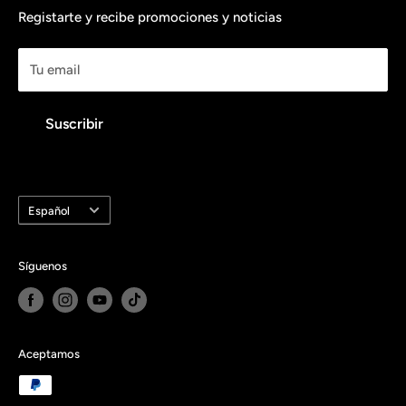
554 162 2052
Preguntas frecuentes
Registarte y recibe promociones y noticias
Términos del servicio
info@cressimexico.mx
Tu email
Política de reembolso
Contáctanos
Suscribir
Idioma
Español
Síguenos
Aceptamos