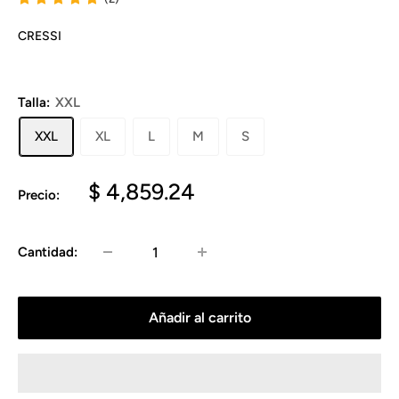
CRESSI
Talla:
XXL
XXL
XL
L
M
S
Precio
$ 4,859.24
Precio:
de
venta
Cantidad:
Añadir al carrito